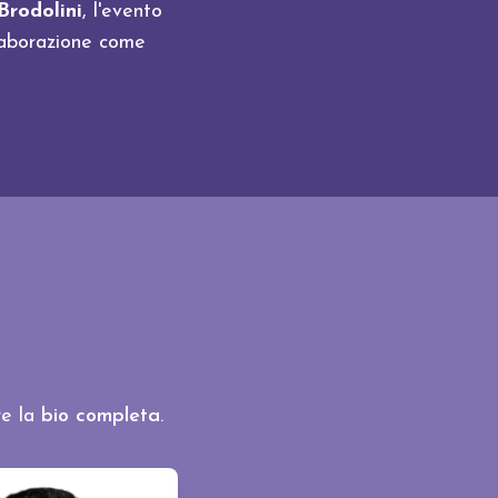
rodolini
, l'evento
llaborazione come
e la
bio completa
.