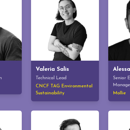
Valeria Salis
Aless
n
Technical Lead
Senior 
Manage
CNCF TAG Environmental
Sustainability
Mollie