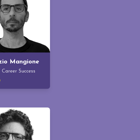
zio Mangione
 Career Success
n