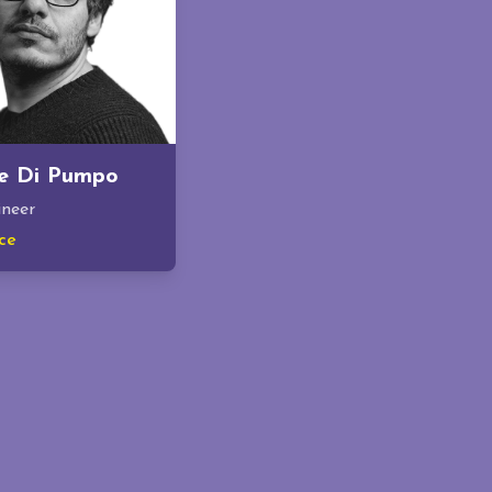
e Di Pumpo
neer
ce