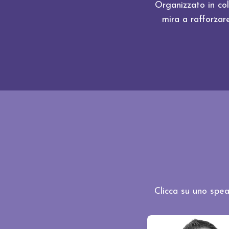
Organizzato in co
mira a rafforzar
Clicca su uno spea