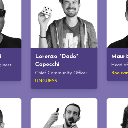
i
Lorenzo "Dado"
Mauri
Capecchi
gineer
Head of
Chief Community Officer
Boolea
UNGUESS