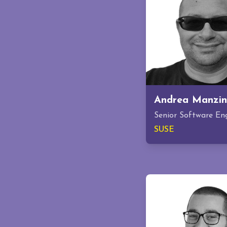
Andrea Manzin
Senior Software En
SUSE