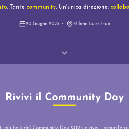
nto
. Tante
community
. Un'unica direzione:
collab
20 Giugno 2025
•
Milano Luiss Hub
Rivivi il Community Day
 più belli del Community Day 2025 e rivivi l'atmosfera u